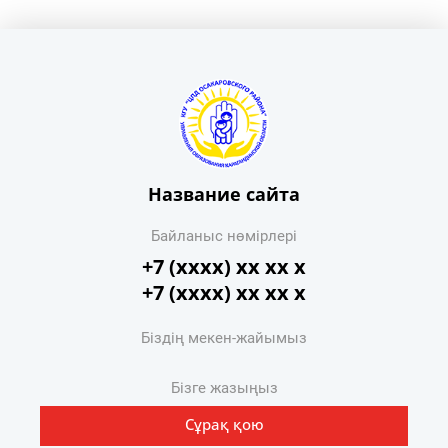
Название сайта
Байланыс нөмірлері
+7 (xxxx) xx xx x
+7 (xxxx) xx xx x
Біздің мекен-жайымыз
Бізге жазыңыз
Сұрақ қою