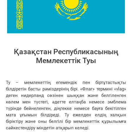
Қазақстан Республикасының
Мемлекеттiк Туы
Ту – мемлекеттің егемендік пен біртұтастықты
білдіретін басты рәміздерінің бірі. «Флаг» термині «vlag»
деген нидерланд сөзінен шыққан және белгіленген
көлем мен түстегі, әдетте елтаңба немесе эмблема
түрінде бейнеленген, діңгекке немесе бауға бекітілген
мата ұғымын білдіреді. Ту ежелден елдің халқын
біріктіру және оны белгілі бір мемлекеттік құрылымға
сәйкестендіру міндетін атқарып келеді.