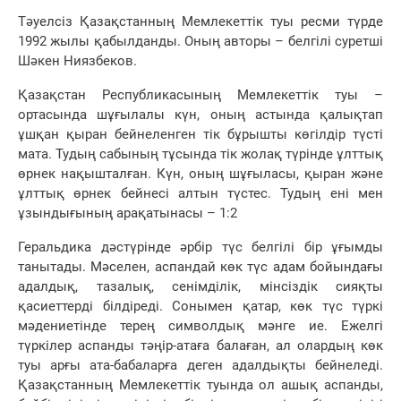
Тәуелсіз Қазақстанның Мемлекеттік туы ресми түрде
1992 жылы қабылданды. Оның авторы – белгілі суретші
Шәкен Ниязбеков.
Қазақстан Республикасының Мемлекеттік туы –
ортасында шұғылалы күн, оның астында қалықтап
ұшқан қыран бейнеленген тік бұрышты көгілдір түсті
мата. Тудың сабының тұсында тік жолақ түрінде ұлттық
өрнек нақышталған. Күн, оның шұғыласы, қыран және
ұлттық өрнек бейнесі алтын түстес. Тудың ені мен
ұзындығының арақатынасы – 1:2
Геральдика дәстүрінде әрбір түс белгілі бір ұғымды
танытады. Мәселен, аспандай көк түс адам бойындағы
адалдық, тазалық, сенімділік, мінсіздік сияқты
қасиеттерді білдіреді. Сонымен қатар, көк түс түркі
мәдениетінде терең символдық мәнге ие. Ежелгі
түркілер аспанды тәңір-атаға балаған, ал олардың көк
туы арғы ата-бабаларға деген адалдықты бейнеледі.
Қазақстанның Мемлекеттік туында ол ашық аспанды,