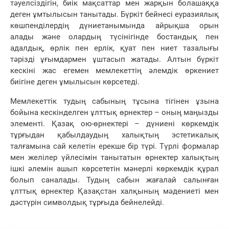
тәуелсіздігін, биік мақсаттар мен жарқын болашаққа
деген ұмтылысын танытады. Бүркіт бейнесі еуразиялық
көшпенділердің дүниетанымында айрықша орын
алады және олардың түсінігінде бостандық пен
адалдық, өрлік пен ерлік, қуат пен ниет тазалығы
тәрізді ұғымдармен ұштасып жатады. Алтын бүркіт
кескіні жас егемен мемлекеттің әлемдік өркениет
биігіне деген ұмылысын көрсетеді.
Мемлекеттік тудың сабының тұсына тігінен ұзына
бойына кескінделген ұлттық өрнектер – оның маңызды
элементі. Қазақ ою-өрнектері – дүниені көркемдік
тұрғыдан қабылдаудың халықтың эстетикалық
талғамына сай келетін ерекше бір түрі. Түрлі формалар
мен желілер үйлесімін танытатын өрнектер халықтың
ішкі әлемін ашып көрсететін мәнерлі көркемдік құрал
болып саналады. Тудың сабын жағалай салынған
ұлттық өрнектер Қазақстан халқының мәдениеті мен
дәстүрін символдық тұрғыда бейнелейді.