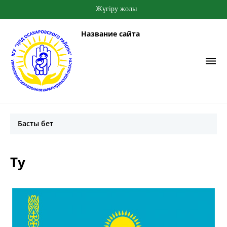
Жүгіру жолы
Название сайта
Басты бет
Ту