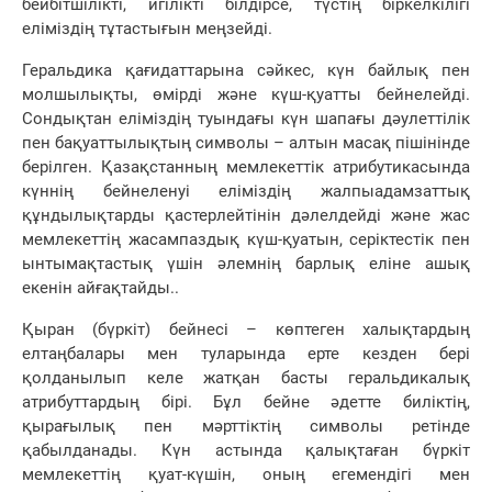
бейбітшілікті, игілікті білдірсе, түстің біркелкілігі
еліміздің тұтастығын меңзейді.
Геральдика қағидаттарына сәйкес, күн байлық пен
молшылықты, өмірді және күш-қуатты бейнелейді.
Сондықтан еліміздің туындағы күн шапағы дәулеттілік
пен бақуаттылықтың символы – алтын масақ пішінінде
берілген. Қазақстанның мемлекеттік атрибутикасында
күннің бейнеленуі еліміздің жалпыадамзаттық
құндылықтарды қастерлейтінін дәлелдейді және жас
мемлекеттің жасампаздық күш-қуатын, серіктестік пен
ынтымақтастық үшін әлемнің барлық еліне ашық
екенін айғақтайды..
Қыран (бүркіт) бейнесі – көптеген халықтардың
елтаңбалары мен туларында ерте кезден бері
қолданылып келе жатқан басты геральдикалық
атрибуттардың бірі. Бұл бейне әдетте биліктің,
қырағылық пен мәрттіктің символы ретінде
қабылданады. Күн астында қалықтаған бүркіт
мемлекеттің қуат-күшін, оның егемендігі мен